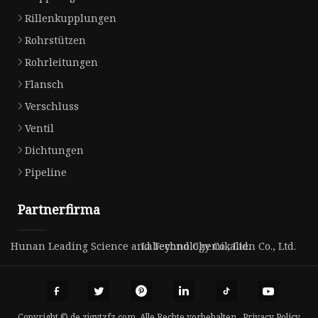
Rillenkupplungen
Rohrstützen
Rohrleitungen
Flansch
Verschluss
Ventil
Dichtungen
Pipeline
Partnerfirma
Hunan Leading Science and Technology Co., Ltd.
Labeyond Chemikalien Co., Ltd.
Copyright © de.zjqytzfz.com, Alle Rechte vorbehalten.
Privacy Policy