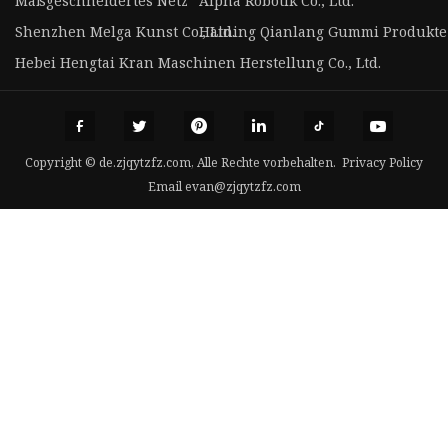
Maßgeschneidertes Netz
Alpha Robotik Co., Ltd.
Shenzhen Melga Kunst Co., Ltd.
Haining Qianlang Gummi Produkte
Hebei Hengtai Kran Maschinen Herstellung Co., Ltd.
Copyright © de.zjqytzfz.com, Alle Rechte vorbehalten.
Privacy Policy
Email
evan@zjqytzfz.com