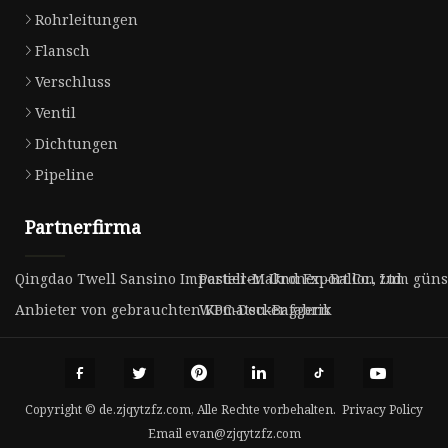
Rohrleitungen
Flansch
Verschluss
Ventil
Dichtungen
Pipeline
Partnerfirma
Qingdao Twell Sansino Importieren Und Export Co., Ltd
Pastell-Makronen-Ballon zum güns
Anbieter von gebrauchten Komatsu-Baggern
WPC-Deckenfabrik
Copyright © de.zjqytzfz.com, Alle Rechte vorbehalten.
Privacy Policy
Email
evan@zjqytzfz.com